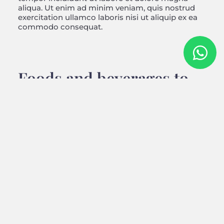
aliqua. Ut enim ad minim veniam, quis nostrud
exercitation ullamco laboris nisi ut aliquip ex ea
commodo consequat.
Foods and beverages to
avoid
Lorem ipsum dolor sit amet, consectetur
adipisicing elit, sed do eiusmod tempor
incididunt ut labore et dolore magna aliqua. Ut
enim ad minim veniam, quis nostrud exercitation
ullamco laboris nisi ut aliquip ex ea commodo
consequat. Lorem ipsum dolor sit amet,
consectetur adipisicing elit, sed do eiusmod
tempor incididunt ut labore et dolore magna
aliqua. Ut enim ad minim veniam, quis nostrud
exercitation ullamco laboris nisi ut aliquip ex ea
commodo consequat.